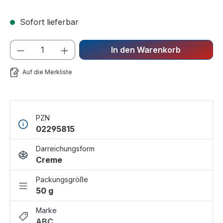
Sofort lieferbar
In den Warenkorb
Auf die Merkliste
PZN
02295815
Darreichungsform
Creme
Packungsgröße
50 g
Marke
ABC