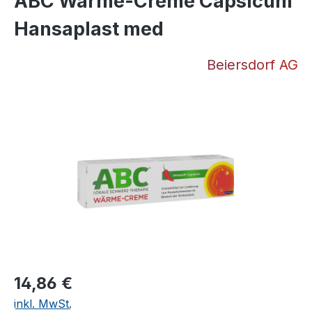
ABC Wärme-Creme Capsicum
Hansaplast med
Beiersdorf AG
Bildergalerie überspringen
Regulärer Preis:
14,86 €
inkl. MwSt.