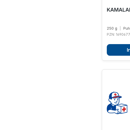
KAMALAM
250 g
|
Pul
PZN: 169067
I