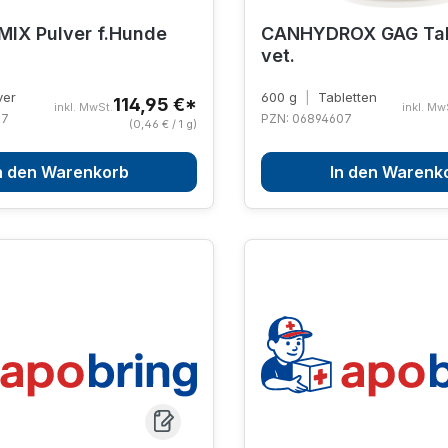
IX Pulver f.Hunde
CANHYDROX GAG Tab
vet.
ver
600 g
|
Tabletten
114,95 €*
inkl. MwSt.
inkl. Mw
77
PZN: 06894607
(0,46 € / 1 g)
n den Warenkorb
In den Warenk