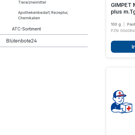
Tierarzneimittel
GIMPET M
plus m.T
Apothekenbedarf, Rezeptur,
Chemikalien
100 g
|
Pas
ATC-Sortiment
PZN: 006084
Blütenbote24
I