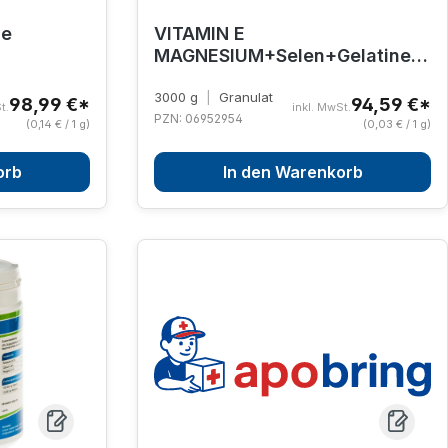
se
VITAMIN E
MAGNESIUM+Selen+Gelatine
Gran.f.Pferde
3000 g
|
Granulat
98,99 €*
94,59 €*
t.
inkl. MwSt.
PZN: 06952954
(0,14 € / 1 g)
(0,03 € / 1 g)
orb
In den Warenkorb