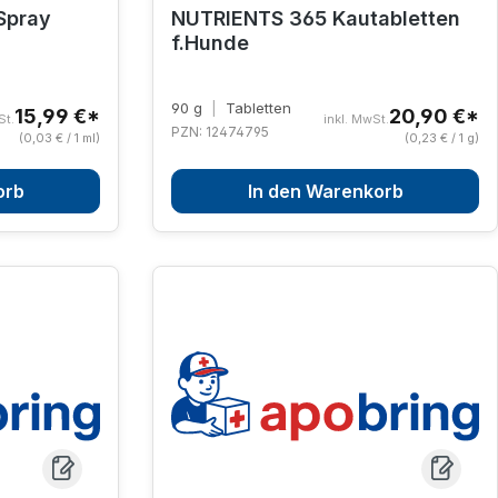
Spray
NUTRIENTS 365 Kautabletten
f.Hunde
90 g
|
Tabletten
15,99 €*
20,90 €*
St.
inkl. MwSt.
PZN: 12474795
(0,03 € / 1 ml)
(0,23 € / 1 g)
orb
In den Warenkorb