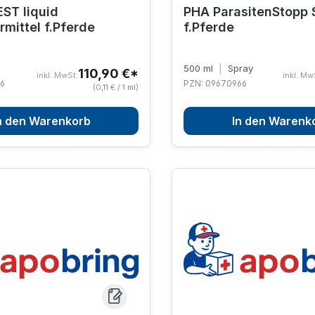
ST liquid
PHA ParasitenStopp 
rmittel f.Pferde
f.Pferde
500 ml
|
Spray
110,90 €*
inkl. MwSt.
inkl. Mw
06
PZN: 09670966
(0,11 € / 1 ml)
n den Warenkorb
In den Warenk