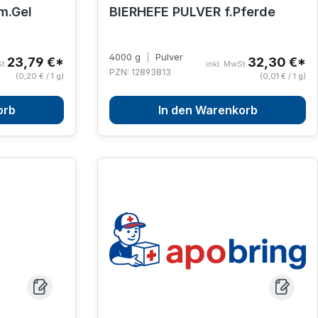
m.Gel
BIERHEFE PULVER f.Pferde
4000 g
|
Pulver
23,79 €*
32,30 €*
t.
inkl. MwSt.
PZN: 12893813
(0,20 € / 1 g)
(0,01 € / 1 g)
orb
In den Warenkorb