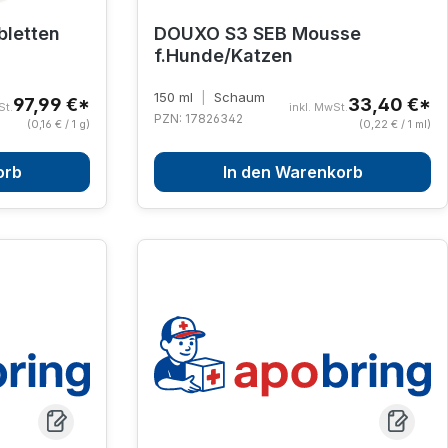
letten
DOUXO S3 SEB Mousse
f.Hunde/Katzen
150 ml
|
Schaum
97,99 €*
33,40 €*
St.
inkl. MwSt.
PZN: 17826342
(0,16 € / 1 g)
(0,22 € / 1 ml)
orb
In den Warenkorb