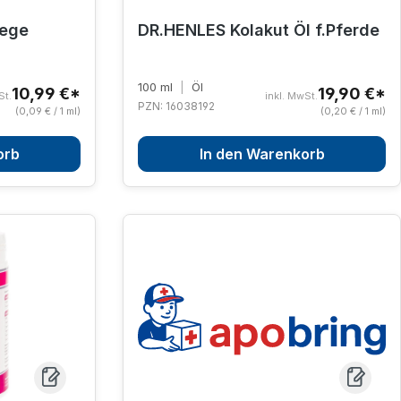
ege
DR.HENLES Kolakut Öl f.Pferde
100 ml
|
Öl
10,99 €*
19,90 €*
St.
inkl. MwSt.
PZN: 16038192
(0,09 € / 1 ml)
(0,20 € / 1 ml)
orb
In den Warenkorb