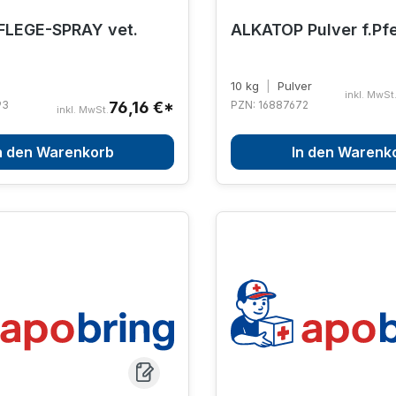
LEGE-SPRAY vet.
ALKATOP Pulver f.Pf
10 kg
|
Pulver
inkl. MwSt
93
76,16 €*
PZN: 16887672
inkl. MwSt.
n den Warenkorb
In den Warenk