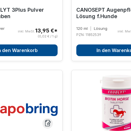
YT 3Plus Pulver
CANOSEPT Augenpfl
auben
Lösung f.Hunde
ver
120 ml
|
Lösung
13,95 €*
inkl. MwSt.
inkl. Mw
5
PZN: 11852539
(0,02 € / 1 g)
n den Warenkorb
In den Warenk