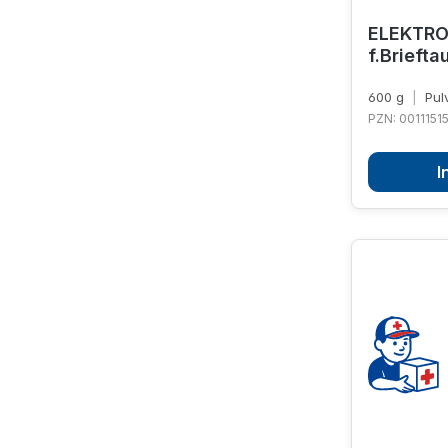
ELEKTROL
f.Brieft
600 g
|
Pul
PZN: 0011151
I