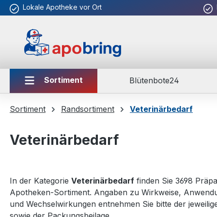
Lokale Apotheke vor Ort
m Hauptinhalt springen
Zur Suche springen
Zur Hauptnavigation springen
Sortiment
Blütenbote24
Sortiment
Randsortiment
Veterinärbedarf
Veterinärbedarf
In der Kategorie
Veterinärbedarf
finden Sie 3698 Präp
Apotheken-Sortiment. Angaben zu Wirkweise, Anwendu
und Wechselwirkungen entnehmen Sie bitte der jeweili
sowie der Packungsbeilage.