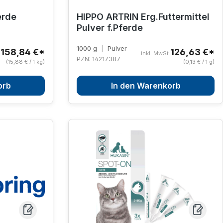
erde
HIPPO ARTRIN Erg.Futtermittel
Pulver f.Pferde
1000 g
|
Pulver
158,84 €*
126,63 €*
.
inkl. MwSt.
PZN: 14217387
(15,88 € / 1 kg)
(0,13 € / 1 g)
orb
In den Warenkorb