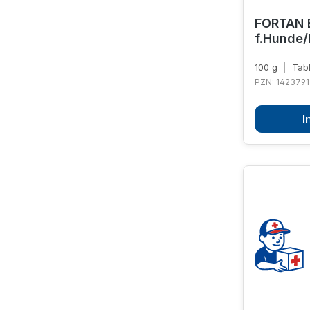
FORTAN B
f.Hunde/
100 g
|
Tabl
PZN: 1423791
I