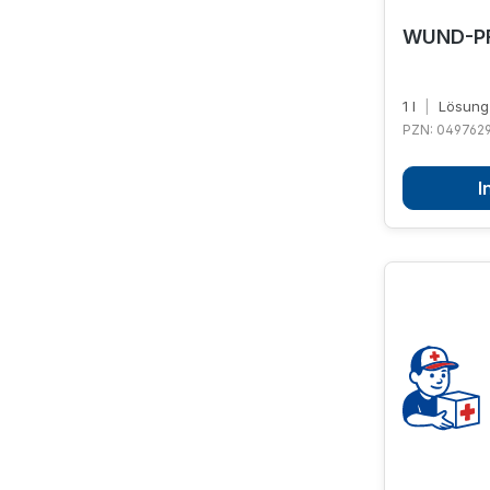
WUND-PF
1 l
|
Lösung
PZN: 049762
I