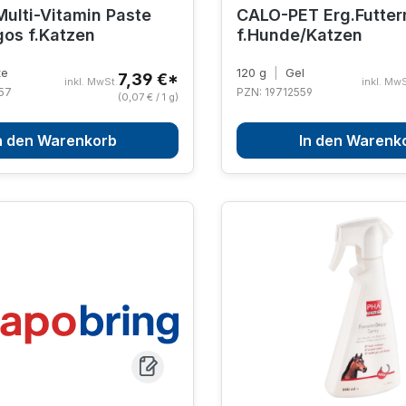
ulti-Vitamin Paste
CALO-PET Erg.Futter
gos f.Katzen
f.Hunde/Katzen
te
120 g
|
Gel
7,39 €*
inkl. MwSt.
inkl. MwS
57
PZN: 19712559
(0,07 € / 1 g)
n den Warenkorb
In den Warenk