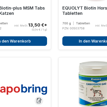
iotin-plus MSM Tabs
EQUOLYT Biotin Hor
Katzen
Tabletten
etten
700 g
|
Tabletten
13,50 €*
inkl. MwSt.
inkl. MwS
2
PZN: 00503758
(0,14 € / 1 g)
n den Warenkorb
In den Warenk