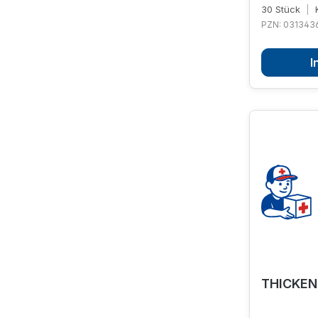
30 Stück
|
K
PZN: 031343
I
THICKENU