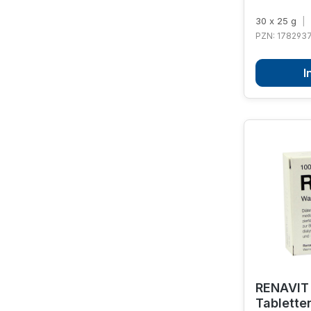
30 x 25 g
|
PZN: 178293
I
RENAVIT
Tablette