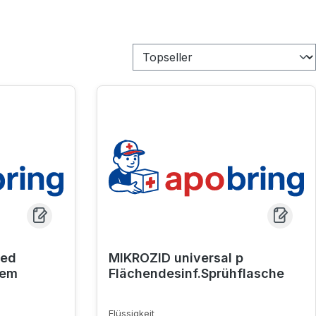
Med
MIKROZID universal p
tem
Flächendesinf.Sprühflasche
Flüssigkeit