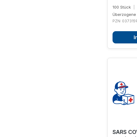
100 Stück
|
Überzogene 
PZN: 037315
I
SARS COV