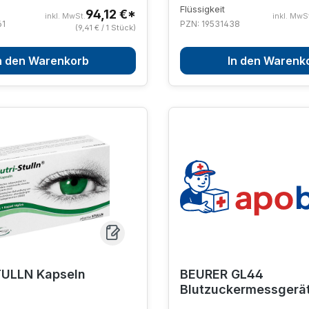
Flüssigkeit
94,12 €*
inkl. MwSt.
inkl. MwS
61
PZN: 19531438
(9,41 € / 1 Stück)
n den Warenkorb
In den Warenk
TULLN Kapseln
BEURER GL44
Blutzuckermessgerät
lila