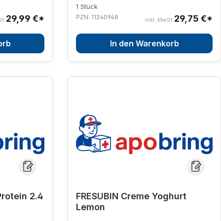
1 Stück
29,99 €*
PZN: 11240948
29,75 €*
St.
inkl. MwSt.
orb
In den Warenkorb
otein 2.4
FRESUBIN Creme Yoghurt
Lemon