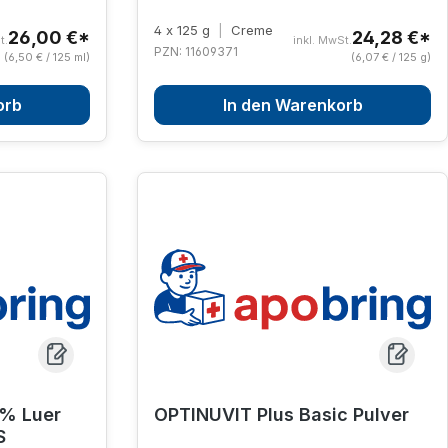
4 x 125 g
|
Creme
26,00 €*
24,28 €*
t.
inkl. MwSt.
PZN: 11609371
(6,50 € / 125 ml)
(6,07 € / 125 g)
orb
In den Warenkorb
9% Luer
OPTINUVIT Plus Basic Pulver
S