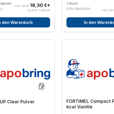
apseln
1 Stück
18,30 €*
inkl. MwSt.
62
PZN: 08600030
(0,61 € / 1 Stück)
inkl. Mw
n den Warenkorb
In den Warenk
FORTIMEL Compact Pr
P Clear Pulver
kcal Vanille