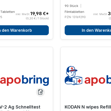
90 Stück
|
Tabletten
Filmtabletten
19,98 €*
3
inkl. MwSt.
inkl. MwSt.
95
PZN: 13169290
(0,20 € / 1 Stück)
(
n den Warenkorb
In den Warenk
-2 Ag Schnelltest
KODAN N wipes Refil