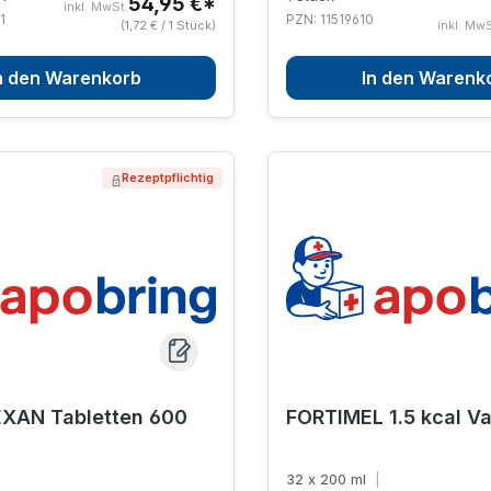
54,95 €*
inkl. MwSt.
1
PZN: 11519610
(1,72 € / 1 Stück)
inkl. MwS
n den Warenkorb
In den Warenk
Rezeptpflichtig
XAN Tabletten 600
FORTIMEL 1.5 kcal Va
32 x 200 ml
|