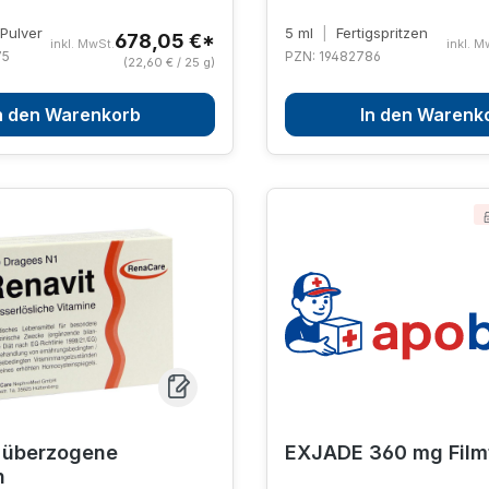
Pulver
5 ml
|
Fertigspritzen
678,05 €*
inkl. MwSt.
inkl. M
75
PZN: 19482786
(22,60 € / 25 g)
n den Warenkorb
In den Warenk
 überzogene
EXJADE 360 mg Film
n