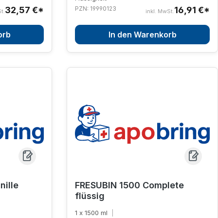
32,57 €*
PZN: 19990123
16,91 €*
t.
inkl. MwSt.
orb
In den Warenkorb
nille
FRESUBIN 1500 Complete
flüssig
1 x 1500 ml
|