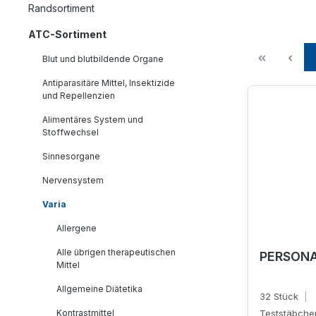
Randsortiment
ATC-Sortiment
Blut und blutbildende Organe
Antiparasitäre Mittel, Insektizide
und Repellenzien
Alimentäres System und
Stoffwechsel
Sinnesorgane
Nervensystem
Varia
Allergene
Alle übrigen therapeutischen
PERSONA
Mittel
Allgemeine Diätetika
32 Stück
|
Kontrastmittel
Teststäbche