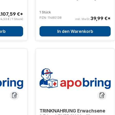
grün
1 Stück
.107,59 €*
PZN: 11480138
39,99 €*
34,53 € / 1 Stück)
inkl. MwSt.
orb
In den Warenkorb
l
TRINKNAHRUNG Erwachsene