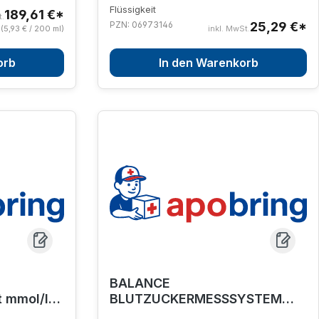
Flüssigkeit
189,61 €*
t.
PZN: 06973146
25,29 €*
(5,93 € / 200 ml)
inkl. MwSt.
orb
In den Warenkorb
BALANCE
 mmol/l
BLUTZUCKERMESSSYSTEM
GDH