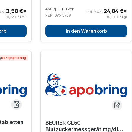
450 g
|
Pulver
3,58 €*
24,84 €*
wSt.
inkl. MwSt.
PZN: 09515958
(0,72 € / 1 ml)
(0,06 € / 1 g)
orb
In den Warenkorb
Rezeptpflichtig
tabletten
BEURER GL50
Blutzuckermessgerät mg/dl