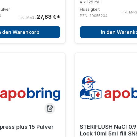
4 x 125 ml
|
ulver
Flüssigkeit
inkl. MwS
0
27,83 €*
PZN: 20055204
inkl. MwSt.
n den Warenkorb
In den Warenk
ress plus 15 Pulver
STERIFLUSH NaCl 0.
Lock 10ml 5ml fill SN