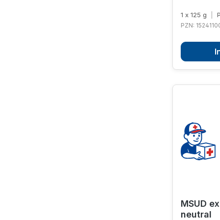
1 x 125 g
|
P
PZN: 1524110
I
MSUD exp
neutral