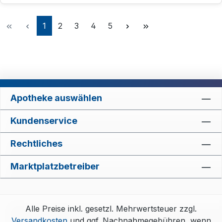
Seite
Seite
Seite
Seite
Seite
1
2
3
4
5
Apotheke auswählen
Kundenservice
Rechtliches
Marktplatzbetreiber
Alle Preise inkl. gesetzl. Mehrwertsteuer zzgl.
Versandkosten
und ggf. Nachnahmegebühren, wenn