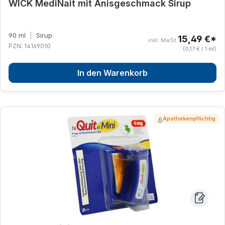
WICK MediNait mit Anisgeschmack Sirup
90 ml
|
Sirup
15,49 €*
inkl. MwSt.
PZN: 14169010
(0,17 € / 1 ml)
In den Warenkorb
Apothekenpflichtig