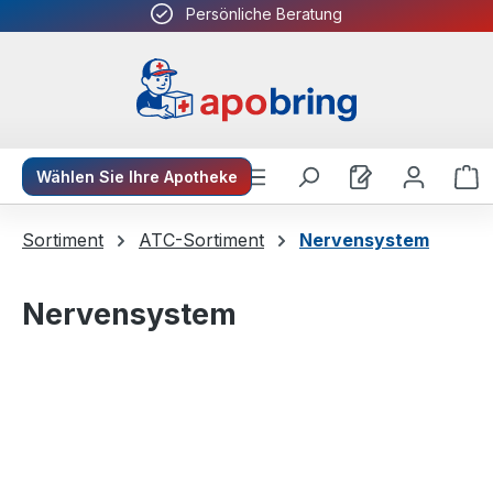
Persönliche Beratung
Zum Hauptinhalt springen
W
Wählen Sie Ihre Apotheke
Sortiment
ATC-Sortiment
Nervensystem
Nervensystem