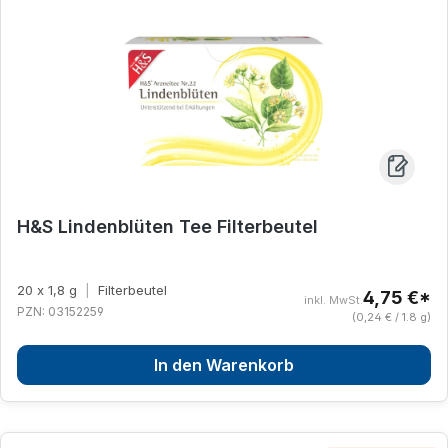
H&S Lindenblüten Tee Filterbeutel
20 x 1,8 g
|
Filterbeutel
4,75 €*
inkl. MwSt.
PZN: 03152259
(0,24 € / 1.8 g)
In den Warenkorb