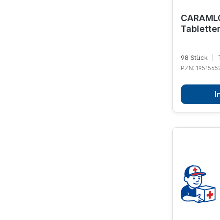
CARAMLO
Tablette
98 Stück
|
T
PZN: 1951565
I