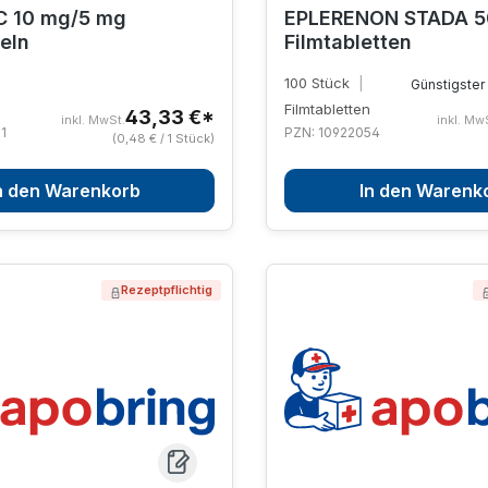
 10 mg/5 mg
EPLERENON STADA 5
eln
Filmtabletten
100 Stück
|
Günstigster 
Filmtabletten
43,33 €*
inkl. MwSt.
inkl. Mw
1
PZN: 10922054
(0,48 € / 1 Stück)
n den Warenkorb
In den Warenk
Rezeptpflichtig