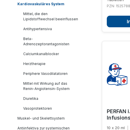
Kardiovaskuläres System
PZN: 152578
Mittel, die den
Lipidstoffwechsel beeinflussen
I
Antihypertensiva
Beta-
Adrenozeptorantagonisten
Calciumkanalblocker
Herztherapie
Periphere Vasodilatatoren
Mittel mit Wirkung auf das
Renin-Angiotensin-System
Diuretika
Vasoprotektoren
PERFAN i.
Infusion
Muskel- und Skelettsystem
10 x 20 ml
|
Antiinfektiva zur systemischen