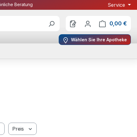
önliche Beratung
Service
0,00 €
Ware
Wählen Sie Ihre Apotheke
Preis