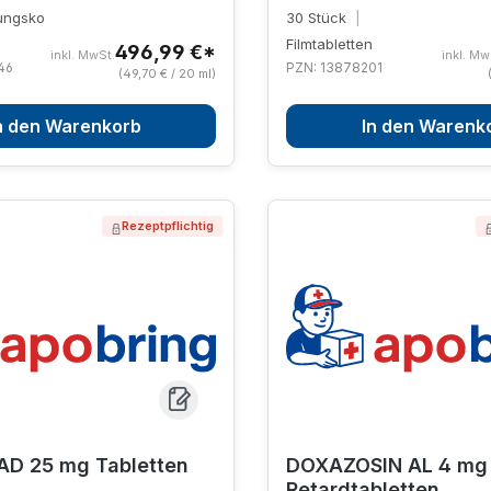
sungsko
30 Stück
|
Filmtabletten
496,99 €*
inkl. MwSt.
inkl. Mw
46
PZN: 13878201
(49,70 € / 20 ml)
n den Warenkorb
In den Warenk
Rezeptpflichtig
AD 25 mg Tabletten
DOXAZOSIN AL 4 mg
Retardtabletten