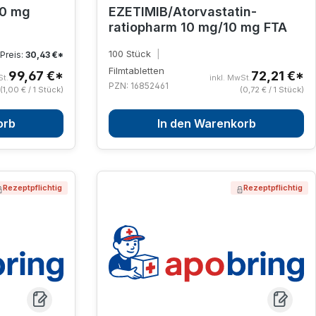
0 mg
EZETIMIB/Atorvastatin-
ratiopharm 10 mg/10 mg FTA
100 Stück
|
Preis:
30,43 €*
Filmtabletten
99,67 €*
72,21 €*
St.
inkl. MwSt.
PZN: 16852461
(1,00 € / 1 Stück)
(0,72 € / 1 Stück)
orb
In den Warenkorb
Rezeptpflichtig
Rezeptpflichtig