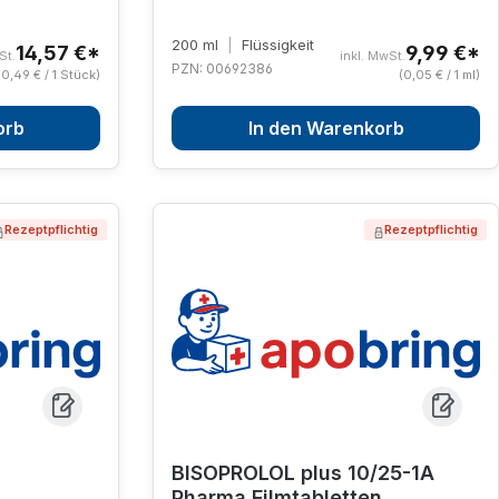
200 ml
|
Flüssigkeit
14,57 €*
9,99 €*
St.
inkl. MwSt.
PZN: 00692386
(0,49 € / 1 Stück)
(0,05 € / 1 ml)
orb
In den Warenkorb
Rezeptpflichtig
Rezeptpflichtig
BISOPROLOL plus 10/25-1A
Pharma Filmtabletten