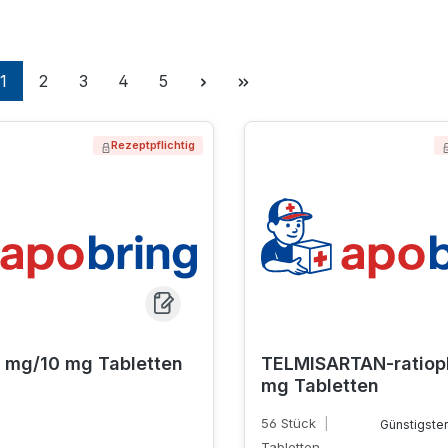
Seite
Seite
Seite
Seite
Seite
1
2
3
4
5
Rezeptpflichtig
 mg/10 mg Tabletten
TELMISARTAN-ratiop
mg Tabletten
56 Stück
|
Günstigster
Tabletten