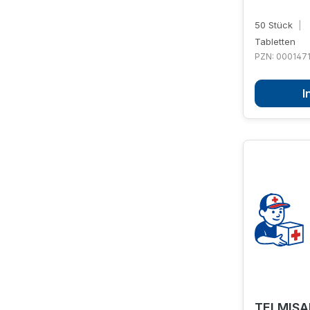
50 Stück
|
Tabletten
PZN: 000147
I
TELMISA