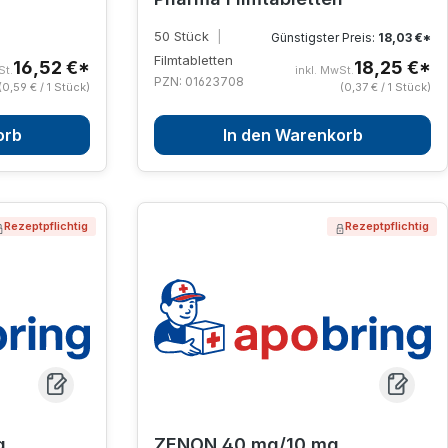
50 Stück
|
Günstigster Preis:
18,03 €*
Filmtabletten
16,52 €*
18,25 €*
St.
inkl. MwSt.
PZN: 01623708
(0,59 € / 1 Stück)
(0,37 € / 1 Stück)
orb
In den Warenkorb
Rezeptpflichtig
Rezeptpflichtig
g
ZENON 40 mg/10 mg