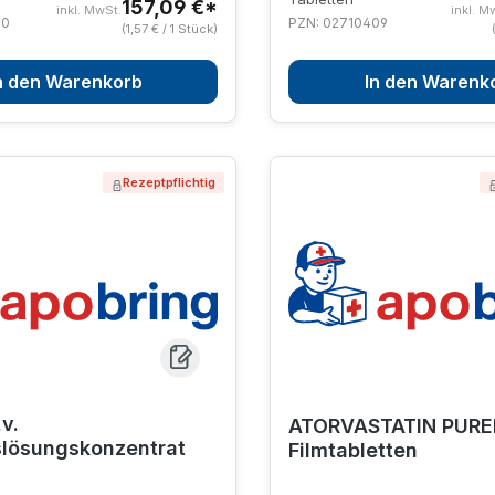
157,09 €*
inkl. MwSt.
inkl. M
80
PZN: 02710409
(1,57 € / 1 Stück)
n den Warenkorb
In den Warenk
Rezeptpflichtig
v.
ATORVASTATIN PURE
slösungskonzentrat
Filmtabletten