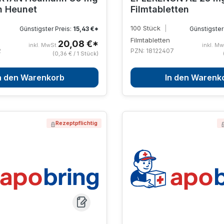
n Heunet
Filmtabletten
100 Stück
|
Günstigster Preis:
15,43 €*
Günstigster
Filmtabletten
20,08 €*
inkl. MwSt.
inkl. Mw
2
PZN: 18122407
(0,36 € / 1 Stück)
n den Warenkorb
In den Warenk
Rezeptpflichtig