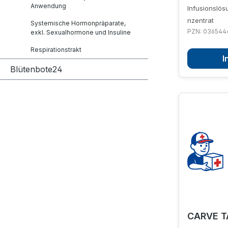
Anwendung
Infusionslö
nzentrat
Systemische Hormonpräparate,
PZN: 036544
exkl. Sexualhormone und Insuline
Respirationstrakt
I
Blütenbote24
CARVE T