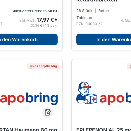
28 Stück
|
Retard-
Günstigster Preis:
15,58 €*
Tabletten
17,97 €*
inkl. MwSt.
inkl. Mw
17
PZN: 03080169
(0,36 € / 1 Stück)
n den Warenkorb
In den Warenk
Rezeptpflichtig
RTAN Heumann 80 mg
EPLERENON AL 25 m