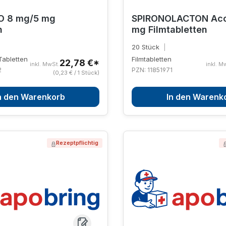
 8 mg/5 mg
SPIRONOLACTON Acc
n
mg Filmtabletten
20 Stück
|
abletten
Filmtabletten
22,78 €*
inkl. MwSt.
inkl. M
2
PZN: 11851971
(0,23 € / 1 Stück)
n den Warenkorb
In den Warenk
Rezeptpflichtig