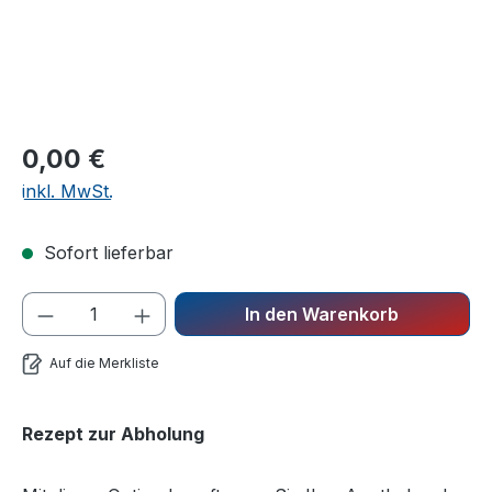
Regulärer Preis:
0,00 €
inkl. MwSt.
Sofort lieferbar
In den Warenkorb
Auf die Merkliste
Rezept zur Abholung