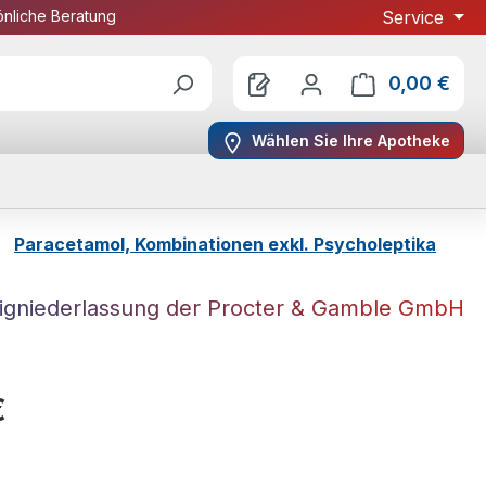
önliche Beratung
Service
0,00 €
Ware
Wählen Sie Ihre Apotheke
Paracetamol, Kombinationen exkl. Psycholeptika
gniederlassung der Procter & Gamble GmbH
eis:
€