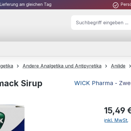
Lieferung am gleichen Tag
Pers
getika
Andere Analgetika und Antipyretika
Anilide
mack Sirup
WICK Pharma - Zwei
Regulärer Pr
15,49 
inkl. MwSt.