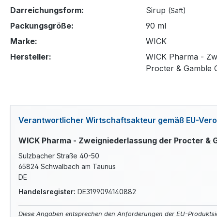
Darreichungsform:
Sirup
(Saft)
Packungsgröße:
90 ml
Marke:
WICK
Hersteller:
WICK Pharma - Zwe
Procter & Gamble
Verantwortlicher Wirtschaftsakteur gemäß EU-Ve
WICK Pharma - Zweigniederlassung der Procter &
Sulzbacher Straße 40-50
65824 Schwalbach am Taunus
DE
Handelsregister:
DE3199094140882
Diese Angaben entsprechen den Anforderungen der EU-Produktsi