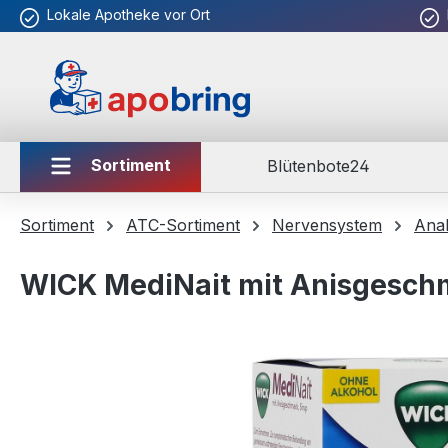
Lokale Apotheke vor Ort
m Hauptinhalt springen
Zur Suche springen
Zur Hauptnavigation springen
Sortiment
Blütenbote24
Sortiment
ATC-Sortiment
Nervensystem
Anal
WICK MediNait mit Anisgesch
Bildergalerie überspringen